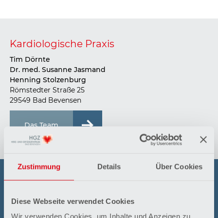
Kardiologische Praxis
Tim Dörnte
Dr. med. Susanne Jasmand
Henning Stolzenburg
Römstedter Straße 25
29549 Bad Bevensen
Das Team
Zustimmung
Details
Über Cookies
Kontakt
Tel.:
05821 478755
Diese Webseite verwendet Cookies
Fax: 05821 478207
Wir verwenden Cookies, um Inhalte und Anzeigen zu