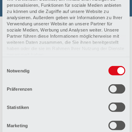
E-Mail: Herzpraxis-Bevensen@t-online.de
personalisieren, Funktionen für soziale Medien anbieten
zu können und die Zugriffe auf unsere Website zu
analysieren. Außerdem geben wir Informationen zu Ihrer
Verwendung unserer Website an unsere Partner für
soziale Medien, Werbung und Analysen weiter. Unsere
Partner führen diese Informationen möglicherweise mit
Das Ärzte-Team
weiteren Daten zusammen, die Sie ihnen bereitgestellt
Erfahrene Spezialisten auf dem Gebiet der
haben oder die sie im Rahmen Ihrer Nutzung der Dienste
Herzmedizin bieten in der Kardiologischen Praxis
gesammelt haben.
eine ambulante Behandlung.
Einwilligungsauswahl
Datenschutzerklärung
Mehr erfahren
Notwendig
Impressum
Präferenzen
Leistungsspektrum der Kardiologischen
Praxis
Statistiken
Ob Vorhofflimmern oder Herzschwäche – in der
kardiologischen Praxis im HGZ werden sämtliche
Herzerkrankungen ambulant behandelt.
Marketing
Mehr erfahren