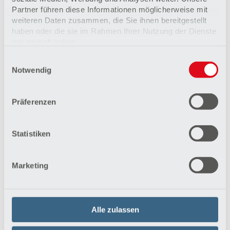
Partner führen diese Informationen möglicherweise mit
weiteren Daten zusammen, die Sie ihnen bereitgestellt
haben oder die sie im Rahmen Ihrer Nutzung der Dienste
gesammelt haben.
Einwilligungsauswahl
Datenschutzerklärung
Therapie von Erkrankungen der
Notwendig
Impressum
Herzkranzgefäße
Aufdehnung per Ballonkatheter oder Bypass-
Präferenzen
Operation: Bei Erkrankungen der Herzkranzgefäße
gibt es verschiedene Therapieverfahren.
Mehr erfahren
Statistiken
Marketing
Alle zulassen