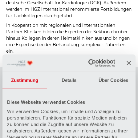
deutsche Gesellschaft für Kardiologie (DGK). Außerdem
werden im HGZ international renommierte Fortbildungen
für Fachkollegen durchgeführt.
In Kooperation mit regionalen und internationalen
Partner-Kliniken bilden die Experten der Sektion darüber
hinaus Kollegen in deren Heimatkliniken aus und bringen
ihre Expertise bei der Behandlung komplexer Patienten
ein.
Zustimmung
Details
Über Cookies
Leistungsspektrum
Ablation
von persistierendem Vorhofflimmern
(Kryo, RF, ausführliche Substratmodifikation)
Diese Webseite verwendet Cookies
Atriale Tachykardien nach herzchirurgischen
Wir verwenden Cookies, um Inhalte und Anzeigen zu
Eingriffen, postinterventionell und bei strukturellen
personalisieren, Funktionen für soziale Medien anbieten
Herzerkrankungen
zu können und die Zugriffe auf unsere Website zu
Mapping und Ablation ventrikulärer
analysieren. Außerdem geben wir Informationen zu Ihrer
Herzrhythmusstörungen bei Patienten mit
Verwendung unserer Website an unsere Partner für