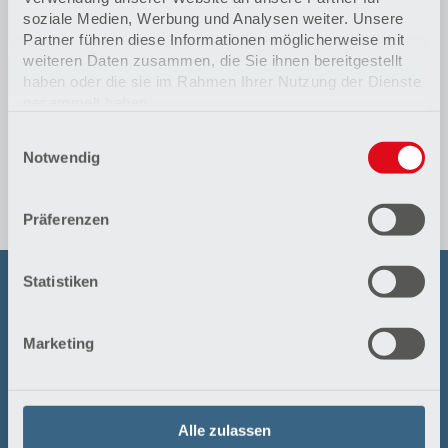
struktureller Herzerkrankung (ischämische und
soziale Medien, Werbung und Analysen weiter. Unsere
nicht-ischämische Kardiomyopathien)
Partner führen diese Informationen möglicherweise mit
Epikardiale Ablation von ventrikulären Tachykardien
weiteren Daten zusammen, die Sie ihnen bereitgestellt
Breite Anwendung hochauflösender 3D-
haben oder die sie im Rahmen Ihrer Nutzung der Dienste
Mappingsysteme aller namhaften Hersteller (Carto,
gesammelt haben.
Ensite, Rhythmia)
Zentrum für die frühzeitige klinische Anwendung
Einwilligungsauswahl
Datenschutzerklärung
neuer Technologien
Notwendig
Impressum
Mitwirkung an klinischen Studien und
Registerstudien für moderne Therapieverfahren
Präferenzen
Statistiken
Kontakt
Planungsbüro Klinik für Kardiologie
Marketing
Katja Lyczynski
Tel.:
05821 82-1768
Sarah Michelle Merten
Tel.:
05821 82-3768
Alle zulassen
Fax: 05821 82-828888