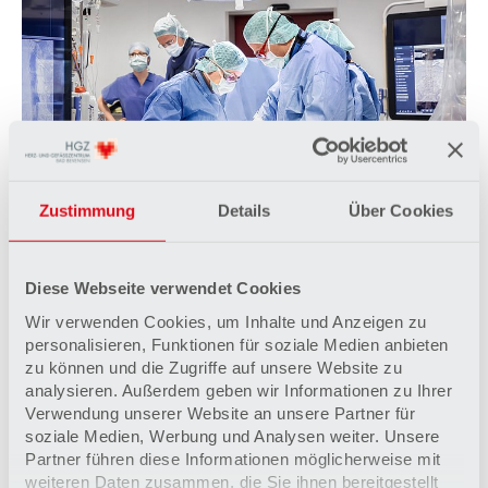
Zustimmung
Details
Über Cookies
Klinik für Gefäßchirurgie und Wundzentrum
Die Gefäßchirurgen sind sowohl bei
minimalinvasiven Eingriffen als auch bei
Diese Webseite verwendet Cookies
Operationen am offenen Herzen im Einsatz.
Wir verwenden Cookies, um Inhalte und Anzeigen zu
Mehr erfahren
personalisieren, Funktionen für soziale Medien anbieten
zu können und die Zugriffe auf unsere Website zu
analysieren. Außerdem geben wir Informationen zu Ihrer
Verwendung unserer Website an unsere Partner für
soziale Medien, Werbung und Analysen weiter. Unsere
Partner führen diese Informationen möglicherweise mit
weiteren Daten zusammen, die Sie ihnen bereitgestellt