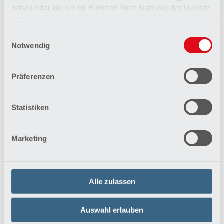
haben oder die sie im Rahmen Ihrer Nutzung der Dienste
gesammelt haben.
Einwilligungsauswahl
Datenschutzerklärung
Notwendig
Impressum
Klinik für Angiologie
Präferenzen
Die Mediziner der Klinik für Angiologie sind auf
sämtliche Erkrankungen der Blutgefäße
spezialisiert.
Statistiken
Mehr erfahren
Marketing
Alle zulassen
Auswahl erlauben