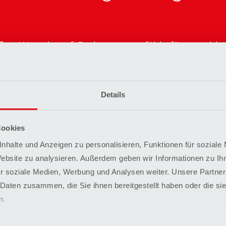
en Wert darauf, Patienten sorgfältig für verschi
n zu evaluieren und die beste Behandlung zu em
u erwartende Ergebnisse sowie die technische Du
 in diesen Entscheidungsprozess eingebunden. Di
Details
disziplinär besetzten
"Herz-Team"
besprochen.
Cookies
nhalte und Anzeigen zu personalisieren, Funktionen für soziale
Website zu analysieren. Außerdem geben wir Informationen zu I
r soziale Medien, Werbung und Analysen weiter. Unsere Partner
g
 Daten zusammen, die Sie ihnen bereitgestellt haben oder die s
n.