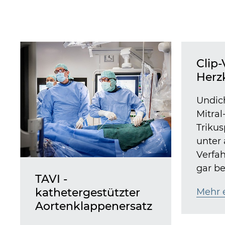
Clip-
Herz
Undic
Mitral
Triku
unter
Verfah
gar be
TAVI -
kathetergestützter
Mehr 
Aortenklappenersatz