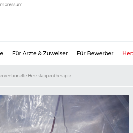
ng
Impressum
ge
Für Ärzte & Zuweiser
Für Bewerber
Her
terventionelle Herzklappentherapie