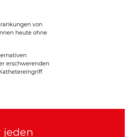
rkrankungen von
önnen heute ohne
ternativen
der erschwerenden
athetereingriff
r jeden