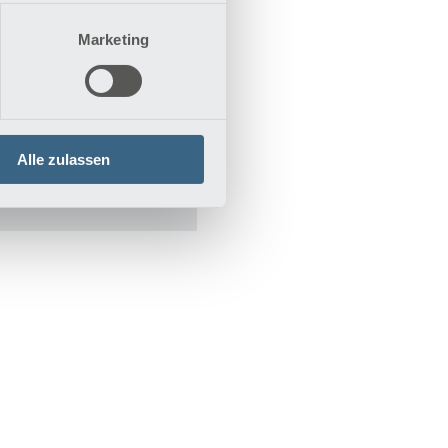
ael Kapser
Marketing
Koordination
ldung TAVI
05821 82-2020
:
05821 82-2121
Alle zulassen
il schreiben