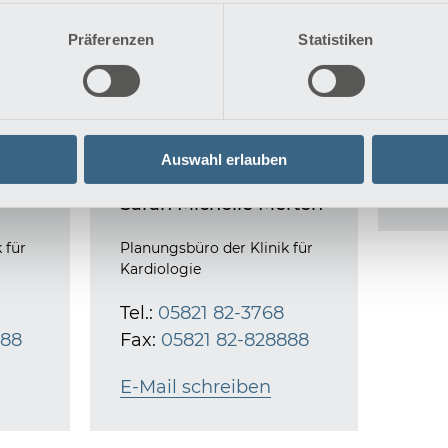
Mich
Präferenzen
Statistiken
TAVI-
Anme
Tel.:
Fax
Auswahl erlauben
E-Ma
Sarah Michelle Merten
 für
Planungsbüro der Klinik für
Kardiologie
Tel.:
05821 82-3768
888
Fax:
05821 82-828888
E-Mail schreiben