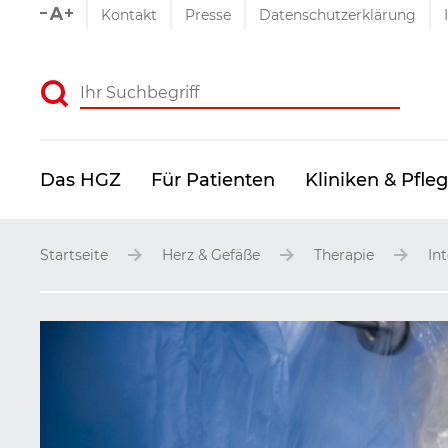
Schriftgrößen-Einstellu
Kontakt
Presse
Datenschutzerklärung
Absenden
Das HGZ
Für Patienten
Kliniken & Pfle
Startseite
Herz & Gefäße
Therapie
In