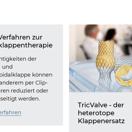
Verfahren zur
klappentherapie
htigkeiten der
- und
spidalklappe können
 anderem per Clip-
ren reduziert oder
seitigt werden.
TricValve - der
heterotope
erfahren
Klappenersatz