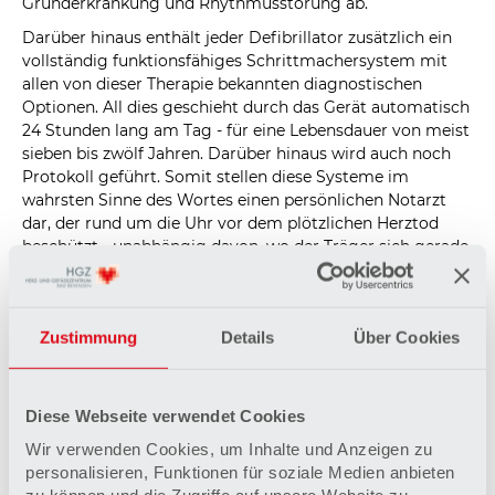
Grunderkrankung und Rhythmusstörung ab.
Darüber hinaus enthält jeder Defibrillator zusätzlich ein
vollständig funktionsfähiges Schrittmachersystem mit
allen von dieser Therapie bekannten diagnostischen
Optionen. All dies geschieht durch das Gerät automatisch
24 Stunden lang am Tag - für eine Lebensdauer von meist
sieben bis zwölf Jahren. Darüber hinaus wird auch noch
Protokoll geführt. Somit stellen diese Systeme im
wahrsten Sinne des Wortes einen persönlichen Notarzt
dar, der rund um die Uhr vor dem plötzlichen Herztod
beschützt - unabhängig davon, wo der Träger sich gerade
befindet oder welche Aktivität er ausübt.
Defibrillatoren werden – ebenso wie Schrittmacher –
durch einen kleinen Schnitt unter dem Schlüsselbein
Zustimmung
Details
Über Cookies
implantiert.
Diese Webseite verwendet Cookies
Wir verwenden Cookies, um Inhalte und Anzeigen zu
personalisieren, Funktionen für soziale Medien anbieten