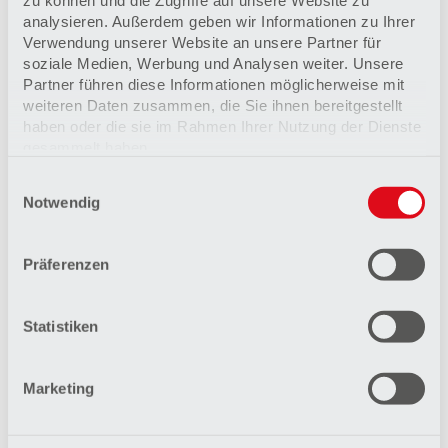
zu können und die Zugriffe auf unsere Website zu
analysieren. Außerdem geben wir Informationen zu Ihrer
Verwendung unserer Website an unsere Partner für
soziale Medien, Werbung und Analysen weiter. Unsere
Partner führen diese Informationen möglicherweise mit
weiteren Daten zusammen, die Sie ihnen bereitgestellt
haben oder die sie im Rahmen Ihrer Nutzung der Dienste
Klinik für Kardiologie
gesammelt haben.
Die Klinik für Kardiologie steht für vernetzte Medizin
Einwilligungsauswahl
Datenschutzerklärung
auf höchstem Niveau. Jährlich werden hier rund
Notwendig
Impressum
10.000 Patienten behandelt.
Mehr erfahren
Präferenzen
Statistiken
Marketing