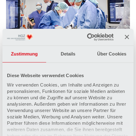
Klinik für Gefäßchirurgie und Wundzentrum
Zustimmung
Details
Über Cookies
Die Gefäßchirurgen sind sowohl bei
minimalinvasiven Eingriffen als auch bei
Operationen am offenen Herzen im Einsatz.
Diese Webseite verwendet Cookies
Mehr erfahren
Wir verwenden Cookies, um Inhalte und Anzeigen zu
personalisieren, Funktionen für soziale Medien anbieten
zu können und die Zugriffe auf unsere Website zu
analysieren. Außerdem geben wir Informationen zu Ihrer
Verwendung unserer Website an unsere Partner für
soziale Medien, Werbung und Analysen weiter. Unsere
Partner führen diese Informationen möglicherweise mit
weiteren Daten zusammen, die Sie ihnen bereitgestellt
haben oder die sie im Rahmen Ihrer Nutzung der Dienste