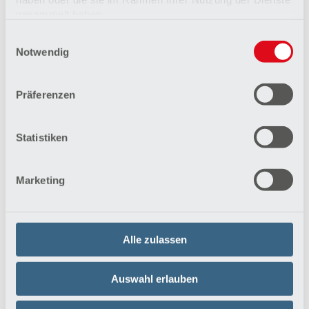
gesammelt haben.
Einwilligungsauswahl
Datenschutzerklärung
Notwendig
Impressum
Klinik für Angiologie
Die Mediziner der Klinik für Angiologie sind auf
Präferenzen
sämtliche Erkrankungen der Blutgefäße
spezialisiert.
Statistiken
Mehr erfahren
Marketing
Alle zulassen
Auswahl erlauben