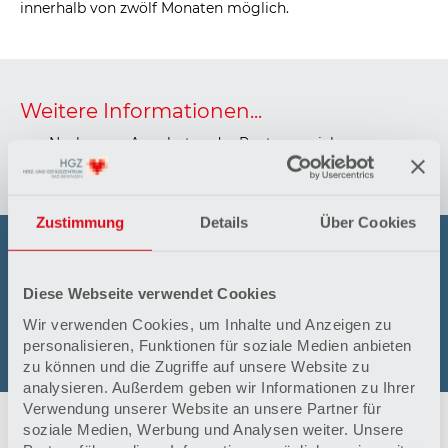
innerhalb von zwölf Monaten möglich.
Weitere Informationen...
...zu Nachsorge-Angeboten der Rentenversicherer
erhalten Sie unter
www.nachderreha.de
Zustimmung
Details
Über Cookies
Kontakt
Diese Webseite verwendet Cookies
Wir bitten um telefonische Voranmeldung im Sekretariat
für kardiologische und angiologische Rehabilitation bei
Wir verwenden Cookies, um Inhalte und Anzeigen zu
Meike Hahmeyer unter Telefon
05821 82-1354
.
personalisieren, Funktionen für soziale Medien anbieten
zu können und die Zugriffe auf unsere Website zu
analysieren. Außerdem geben wir Informationen zu Ihrer
Verwendung unserer Website an unsere Partner für
soziale Medien, Werbung und Analysen weiter. Unsere
Ansprechpartner