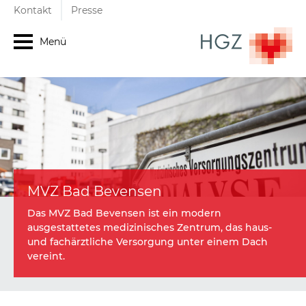
Kontakt
Presse
Menü
MVZ Bad Bevensen
Das MVZ Bad Bevensen ist ein modern
ausgestattetes medizinisches Zentrum, das haus-
und fachärztliche Versorgung unter einem Dach
vereint.