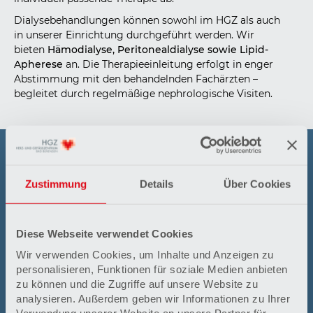
Dialysebehandlungen können sowohl im HGZ als auch
in unserer Einrichtung durchgeführt werden. Wir
bieten
Hämodialyse, Peritonealdialyse sowie Lipid-
Apherese
an. Die Therapieeinleitung erfolgt in enger
Abstimmung mit den behandelnden Fachärzten –
begleitet durch regelmäßige nephrologische Visiten.
Kontakt
Zustimmung
Details
Über Cookies
Dr. Carsten Brockmann
Dr. Günther Graf
Dr. Anna Graf
Tel.: 05821 98-6011
Diese Webseite verwendet Cookies
Fax: 05821 98-6051
Wir verwenden Cookies, um Inhalte und Anzeigen zu
E-Mail: info-innere@mvz-badbevensen.de
personalisieren, Funktionen für soziale Medien anbieten
www.mvz-badbevensen.de
zu können und die Zugriffe auf unsere Website zu
analysieren. Außerdem geben wir Informationen zu Ihrer