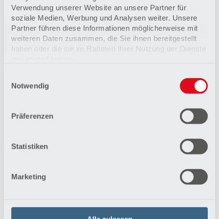
Verwendung unserer Website an unsere Partner für
soziale Medien, Werbung und Analysen weiter. Unsere
Partner führen diese Informationen möglicherweise mit
Therapie der Herzinsuffizienz
weiteren Daten zusammen, die Sie ihnen bereitgestellt
Zur Therapie von Herzinsuffizienz gibt es
haben oder die sie im Rahmen Ihrer Nutzung der Dienste
verschiedene maßgeschneiderte Verfahren, die auch
gesammelt haben.
Begleiterkrankungen berücksichtigen.
Einwilligungsauswahl
Datenschutzerklärung
Mehr erfahren
Notwendig
Impressum
Präferenzen
Statistiken
Marketing
Herzinsuffizienz
Alle zulassen