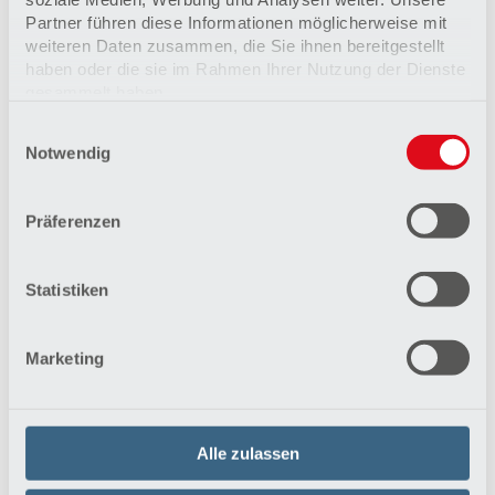
Partner führen diese Informationen möglicherweise mit
weiteren Daten zusammen, die Sie ihnen bereitgestellt
haben oder die sie im Rahmen Ihrer Nutzung der Dienste
gesammelt haben.
Rehabilitationsklinik & Leistungen
Einwilligungsauswahl
Datenschutzerklärung
Notwendig
Besondere Team-Arbeit: Viele Experten
Impressum
verschiedener Abteilungen arbeiten bei uns
zusammen, damit Ihre Reha erfolgreich verläuft.
Präferenzen
Mehr erfahren
Statistiken
Marketing
Alle zulassen