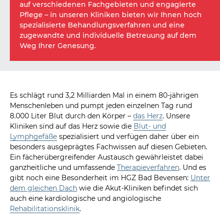
auf verschiedenen Fachgebieten und engagierte
Pflege – in unseren Kliniken bieten wir Ihnen hoch
spezialisierte Behandlungsverfahren und eine
zugewandte und individuelle Betreuung auf dem
Weg Ihrer Genesung.
Es schlägt rund 3,2 Milliarden Mal in einem 80-jährigen
Menschenleben und pumpt jeden einzelnen Tag rund
8.000 Liter Blut durch den Körper –
das Herz
. Unsere
Kliniken sind auf das Herz sowie die
Blut- und
Lymphgefäße
spezialisiert und verfügen daher über ein
besonders ausgeprägtes Fachwissen auf diesen Gebieten.
Ein fächerübergreifender Austausch gewährleistet dabei
ganzheitliche und umfassende
Therapieverfahren
. Und es
gibt noch eine Besonderheit im HGZ Bad Bevensen:
Unter
dem gleichen Dach
wie die Akut-Kliniken befindet sich
auch eine kardiologische und angiologische
Rehabilitationsklinik
.