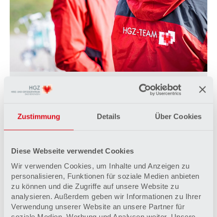
Interdisziplinärer Ansatz
Im HGZ hat das Miteinander der medizinischen
Disziplinen einen großen Stellenwert – für die
Zustimmung
Details
Über Cookies
Sicherheit und zum Wohl der Patienten.
Mehr erfahren
Diese Webseite verwendet Cookies
Wir verwenden Cookies, um Inhalte und Anzeigen zu
personalisieren, Funktionen für soziale Medien anbieten
zu können und die Zugriffe auf unsere Website zu
analysieren. Außerdem geben wir Informationen zu Ihrer
Verwendung unserer Website an unsere Partner für
soziale Medien, Werbung und Analysen weiter. Unsere