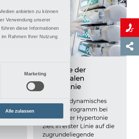
 Medien anbieten zu können
hrer Verwendung unserer
 führen diese Informationen
ie im Rahmen Ihrer Nutzung
Therapie der
Marketing
 es
pulmonalen
Hypertonie
Ein hämodynamisches
n
Therapieprogramm bei
Alle zulassen
pulmonaler Hypertonie
zielt in erster Linie auf die
zugrundeliegende