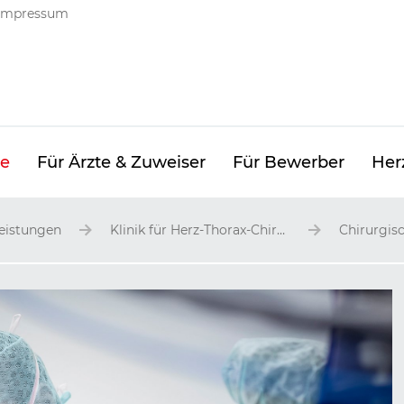
ng
Impressum
ge
Für Ärzte & Zuweiser
Für Bewerber
Her
Leistungen
Klinik für Herz-Thorax-Chirurgie
Chirurgis