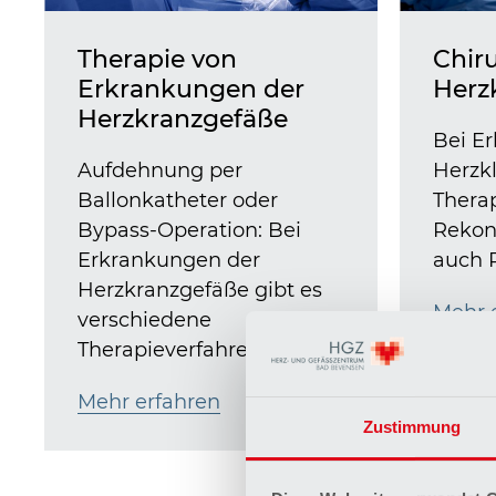
Therapie von
Chir
Erkrankungen der
Herz
Herzkranzgefäße
Bei E
Aufdehnung per
Herzk
Ballonkatheter oder
Thera
Bypass-Operation: Bei
Rekon
Erkrankungen der
auch P
Herzkranzgefäße gibt es
Mehr 
verschiedene
Therapieverfahren.
Mehr erfahren
Zustimmung