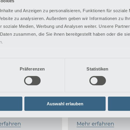
Cookies
nhalte und Anzeigen zu personalisieren, Funktionen für soziale
Website zu analysieren. Außerdem geben wir Informationen zu I
r soziale Medien, Werbung und Analysen weiter. Unsere Partner
 Daten zusammen, die Sie ihnen bereitgestellt haben oder die s
Therapie der
n.
ationen an der
Herzinsuffizienz
a
Zur Therapie von
Präferenzen
Statistiken
tionsbedürftige
Herzinsuffizienz gibt
nkungen der
verschiedene
schlagader (Aorta)
maßgeschneiderte
n in der Regel durch
Verfahren, die auch
insatz von Prothesen
Begleiterkrankunge
Auswahl erlauben
iert.
berücksichtigen.
erfahren
Mehr erfahren