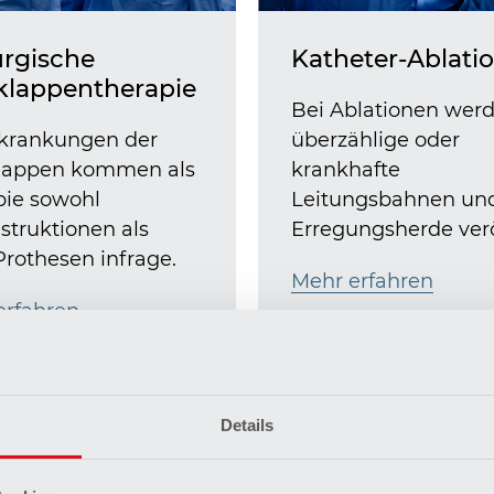
urgische
Katheter-Ablati
klappentherapie
Bei Ablationen wer
rkrankungen der
überzählige oder
lappen kommen als
krankhafte
pie sowohl
Leitungsbahnen un
struktionen als
Erregungsherde ver
rothesen infrage.
Mehr erfahren
erfahren
Details