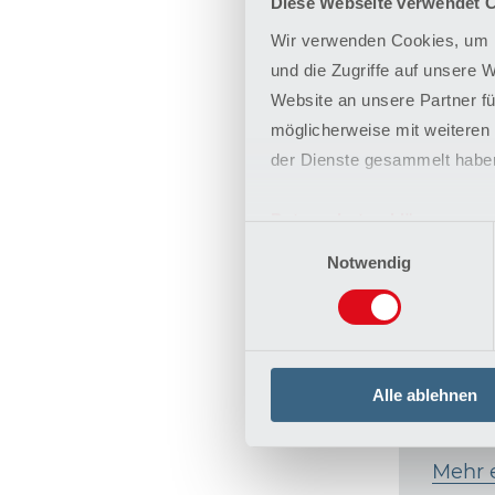
Diese Webseite verwendet 
Wir verwenden Cookies, um I
und die Zugriffe auf unsere 
Website an unsere Partner fü
möglicherweise mit weiteren
der Dienste gesammelt habe
Oper
Aort
Datenschutzerklärung
Einwilligungsauswahl
Impressum
Notwendig
Opera
Erkra
Haupt
werde
den E
Alle ablehnen
therap
Mehr 