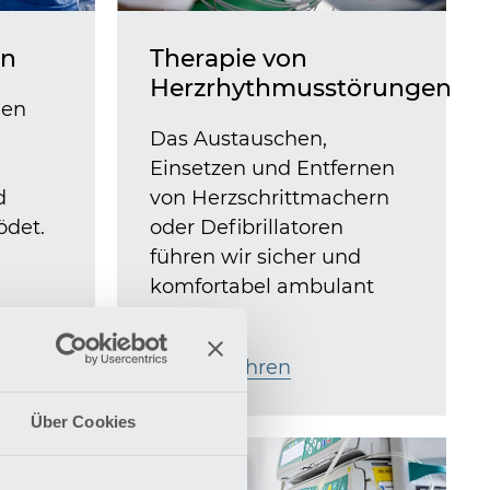
on
Therapie von
Herzrhythmusstörungen
den
Das Austauschen,
Einsetzen und Entfernen
d
von Herzschrittmachern
ödet.
oder Defibrillatoren
führen wir sicher und
komfortabel ambulant
durch.
Mehr erfahren
Über Cookies