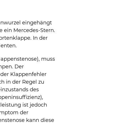
tenwurzel eingehängt
e ein Mercedes-Stern.
ortenklappe. In der
ienten.
klappenstenose), muss
umpen. Der
der Klappenfehler
h in der Regel zu
einzustands des
peninsuffizienz),
eistung ist jedoch
Symptom der
penstenose kann diese