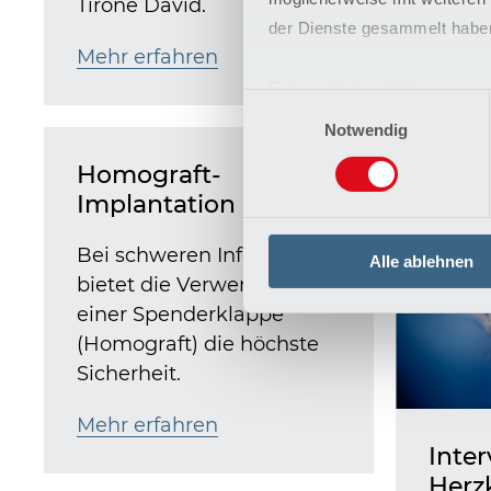
Tirone David.
eine e
der Dienste gesammelt habe
sehr n
Mehr erfahren
Mehr 
Datenschutzerklärung
Einwilligungsauswahl
Impressum
Notwendig
Homograft-
Implantation
Bei schweren Infektionen
Alle ablehnen
bietet die Verwendung
einer Spenderklappe
(Homograft) die höchste
Sicherheit.
Mehr erfahren
Inter
Herz