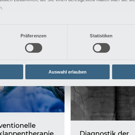
rneute OP ist also
müssen in der Rege
n.
iedrig.
15 Jahren ausgetaus
werden.
erfahren
Mehr erfahren
Präferenzen
Statistiken
Auswahl erlauben
ventionelle
klappentherapie
Diagnostik der