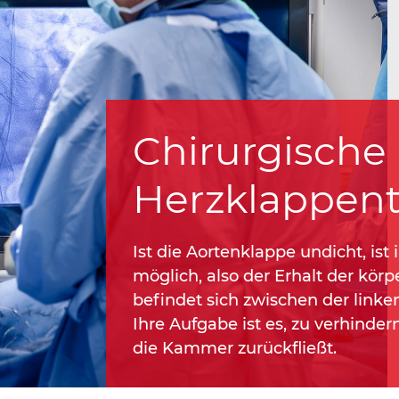
Chirurgische
Herzklappent
Ist die Aortenklappe undicht, ist
möglich, also der Erhalt der kör
befindet sich zwischen der lin
Ihre Aufgabe ist es, zu verhinde
die Kammer zurückfließt.