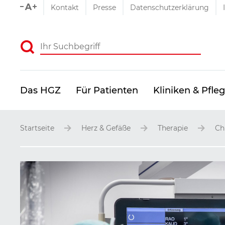
Schriftgrößen-Einstellu
Kontakt
Presse
Datenschutzerklärung
Absenden
Das HGZ
Für Patienten
Kliniken & Pfle
Startseite
Herz & Gefäße
Therapie
Ch