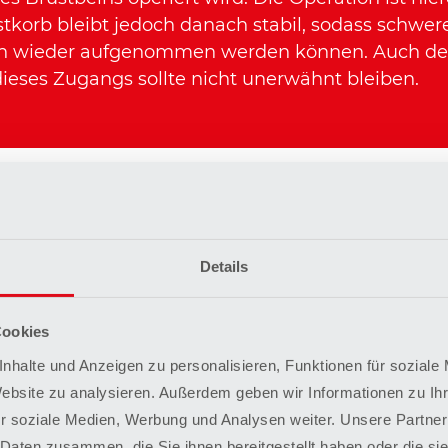
tkorb bleibt jedoch danach stabil, sodass schwer
früh wieder aufgenommen werden können. Auch der
ieses Zugangs sollte nicht unerwähnt bleiben.
Details
anische
Biologische
penprothese
Klappenprothes
Cookies
mechanische
Biologische
nhalte und Anzeigen zu personalisieren, Funktionen für soziale
nklappenprothese ist
Aortenklappenprot
Website zu analysieren. Außerdem geben wir Informationen zu I
sch unbegrenzt
haben eine begrenz
r soziale Medien, Werbung und Analysen weiter. Unsere Partner
r - das Risiko für
Funktionsdauer. Sie
 Daten zusammen, die Sie ihnen bereitgestellt haben oder die s