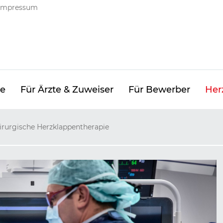
ng
Impressum
ge
Für Ärzte & Zuweiser
Für Bewerber
Her
irurgische Herzklappentherapie