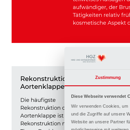
aufwändiger, der Brus
Tätigkeiten relativ 
kosmetische Aspekt d
Zustimmung
Rekonstruktion der
Mech
Aortenklappe
Klap
Diese Webseite verwendet 
Die häufigste
Eine 
Wir verwenden Cookies, um I
Rekonstruktion der
Aorte
und die Zugriffe auf unsere 
Aortenklappe ist die
fakti
Website an unsere Partner fü
Rekonstruktion nach
haltba
möglicherweise mit weiteren