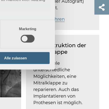
l nach
(pulmonaler Autograft)
cht
verwendet.
Mehr erfahren
Marketing
Rekonstruktion der
Mitralklappe
Alle zulassen
Es gibt viele
unterschiedliche
Möglichkeiten, eine
Mitralklappe zu
reparieren. Auch das
Implantatieren von
Prothesen ist möglich.