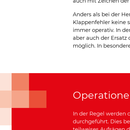
auch mit Zeichen der 
Anders als bei der H
Klappenfehler keine 
immer operativ. In de
aber auch der Ersatz
möglich. In besonder
Operatione
In der Regel werden 
durchgeführt. Dies be
teilweises Aufsägen d