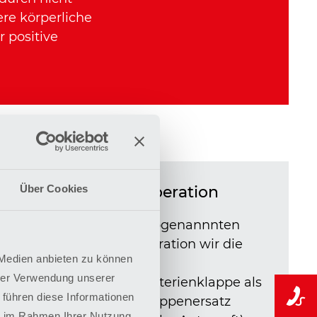
ere körperliche
 positive
Über Cookies
Ross-Operation
e
Bei der sogenannnten
Ross-Operation wir die
 Medien anbieten zu können
hesen
eigene
hrer Verwendung unserer
te
Lungenarterienklappe als
 führen diese Informationen
Aortenklappenersatz
ie im Rahmen Ihrer Nutzung