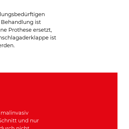
dlungsbedürftigen
 Behandlung ist
ne Prothese ersetzt,
nschlagaderklappe ist
erden.
imalinvasiv
Schnitt und nur
rdurch nicht