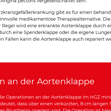
Angina pectoris vergesellschaftet sein.
erzkranzgefäßerkrankung gibt es für einen behan
sinnvolle medikamentöse Therapiealternative. Die
r Regel wird eine erkrankte Aortenklappe durch ei
 durch eine Spenderklappe oder die eigene Lunge
en Fällen kann die Aortenklappe auch repariert w
n an der Aortenklappe
die Operationen an der Aortenklappe im HGZ min
deutet, dass über einen verkürzten, 8 cm langen 
es Brustbeins operiert wird. Die Operation ist hie