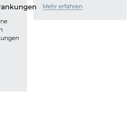
rankungen
Mehr erfahren
ine
n
kungen
.