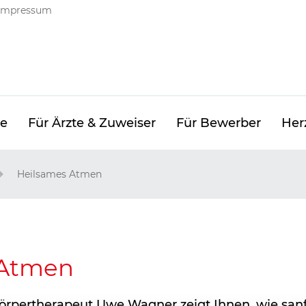
ng
Impressum
ge
Für Ärzte & Zuweiser
Für Bewerber
Her
Heilsames Atmen
 Atmen
örpertherapeut Uwe Wagner zeigt Ihnen, wie sa