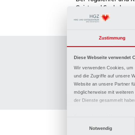
Geist und Seele harmo
Zustimmung
Termin
Diese Webseite verwendet 
Beginn
Wir verwenden Cookies, um I
04. Mar 2020, 19:00 U
und die Zugriffe auf unsere 
Website an unsere Partner fü
Ende
möglicherweise mit weiteren
04. Mar 2020, 20:00 U
der Dienste gesammelt habe
Datenschutzerklärung
Einwilligungsauswahl
Impressum
Notwendig