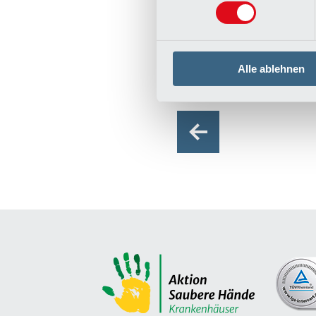
Die Yoga-Übung „Bhra
Der sanfte Summton d
Yogalehrer und Körpe
Alle ablehnen
Zurück zur 