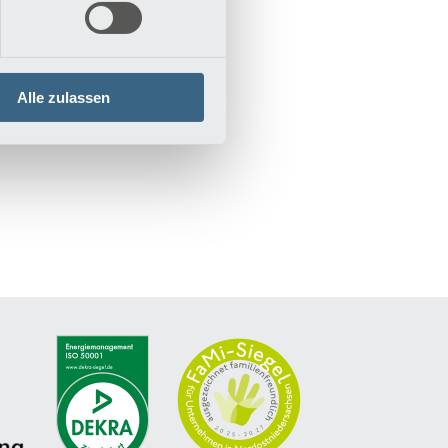
nsübung in einem.
 und entspannt. Der
hnen zu Summen.
Alle zulassen