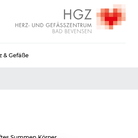
z & Gefäße
nftes Summen Körper,