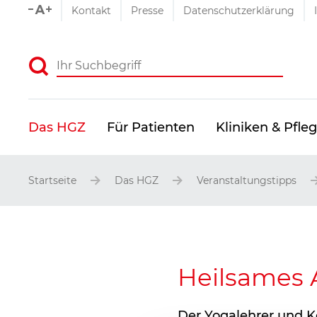
Schriftgrößen-Einstellu
Kontakt
Presse
Datenschutzerklärung
Absenden
Das HGZ
Für Patienten
Kliniken & Pfle
Startseite
Das HGZ
Veranstaltungstipps
Heilsames
Der Yogalehrer und K