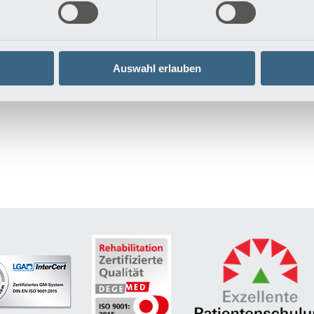
mari“ („Biene") ist Atem-, Körper- und Meditatio
er Atmung harmonisiert Körper, Geist und Seele
rtherapeut Uwe Wagner freut sich darauf, mit I
Auswahl erlauben
Übersicht