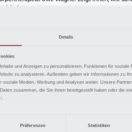
nisiert.
Details
Veranstaltungsort
Cookies
Herz- und Gefäßzentru
nhalte und Anzeigen zu personalisieren, Funktionen für soziale
hr
Ruheraum
Website zu analysieren. Außerdem geben wir Informationen zu I
Römstedter Str. 25
r soziale Medien, Werbung und Analysen weiter. Unsere Partner
29549 Bad Bevensen
 Daten zusammen, die Sie ihnen bereitgestellt haben oder die s
hr
n.
Präferenzen
Statistiken