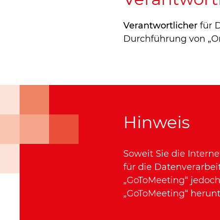
Verantwortlicher
für 
Durchführung von „Onl
Hinweis
Soweit Sie die Intern
für die Datenverarbeit
„GoToMeeting“ jedoch 
„GoToMeeting“ herunt