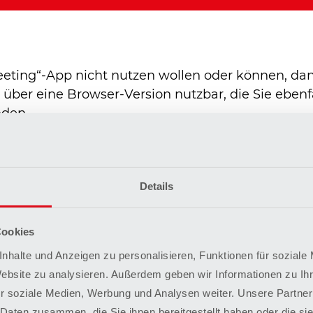
eting“-App nicht nutzen wollen oder können, dan
über eine Browser-Version nutzbar, die Sie ebenf
nden.
Details
Cookies
en werden verarbeitet?
nhalte und Anzeigen zu personalisieren, Funktionen für soziale
Website zu analysieren. Außerdem geben wir Informationen zu I
„GoToMeeting“ werden verschiedene Datenarten ve
r soziale Medien, Werbung und Analysen weiter. Unsere Partner
gt dabei auch davon ab, welche Angaben zu Date
 Daten zusammen, die Sie ihnen bereitgestellt haben oder die s