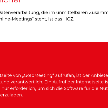
Datenverarbeitung, die im unmittelbaren Zusam
ine-Meetings“ steht, ist das HGZ.
etseite von „GoToMeeting“ aufrufen, ist der Anbiet
ung verantwortlich. Ein Aufruf der Internetseite i
nur erforderlich, um sich die Software für die Nu
erzuladen.