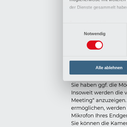
der Teilnahme an ei
der Dienste gesammelt habe
Folgende personenbe
Datenschutzerklärung
Einwilligungsauswahl
Impressum
Angaben zum Benutz
Notwendig
Vor- und Nachname, E
Meeting-Metadaten:
Meeting-ID, Teilnehm
Alle ablehnen
Text-, Audio- und Vid
Sie haben ggf. die Mö
Insoweit werden die 
Meeting“ anzuzeigen.
ermöglichen, werden
Mikrofon Ihres Endge
Sie können die Kamera