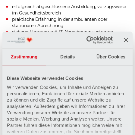
erfolgreich abgeschlossene Ausbildung, vorzugsweise
im Gesundheitsbereich
praktische Erfahrung in der ambulanten oder
stationären Abrechnung
sicherer Umgang mit IT-Abrechnungssystemen
gute Selbstorganisation und ein strukturierter,
sorgfältiger Arbeitsstil
Teamplayer mit guter Kommunikationsfähigkeit
Zustimmung
Details
Über Cookies
Das bieten wir Ihnen
Diese Webseite verwendet Cookies
strukturierte Einarbeitung in einem fachlich versierten
Team, das sich auf Unterstützung freut
Wir verwenden Cookies, um Inhalte und Anzeigen zu
flexible Arbeitszeiten mit der Möglichkeit, tageweise
personalisieren, Funktionen für soziale Medien anbieten
mobil zu arbeiten
zu können und die Zugriffe auf unsere Website zu
mindestens 30 Tage Urlaub
analysieren. Außerdem geben wir Informationen zu Ihrer
gute Verkehrsanbindung mit kostenfreien Parkplätzen
Verwendung unserer Website an unsere Partner für
Corporate Benefits, Bike Leasing, Deutschlandticket
soziale Medien, Werbung und Analysen weiter. Unsere
sowie Hansefit
Partner führen diese Informationen möglicherweise mit
hauseigene Cafeteria mit frisch zubereiteten
weiteren Daten zusammen, die Sie ihnen bereitgestellt