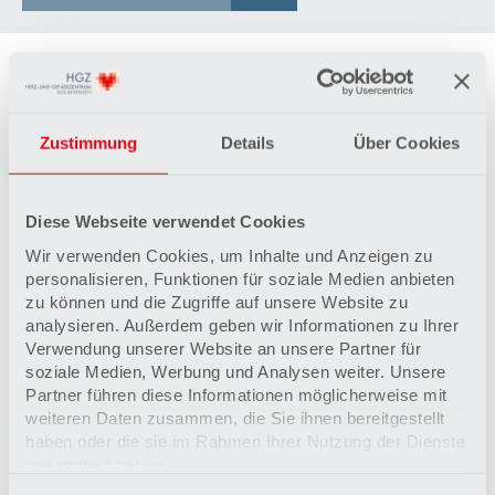
Ihr Profil
Abgeschlossene Ausbildung als MFA (m/w/d) oder
Zustimmung
Details
Über Cookies
Gesundheits- und Krankenpfleger/in bzw.
vergleichbarer Abschluss
Berufserfahrung ist wünschenswert, insbesondere in
der Kardiologie und Herzchirurgie
Diese Webseite verwendet Cookies
Organisationstalent, Empathie und eine positive
Wir verwenden Cookies, um Inhalte und Anzeigen zu
Einstellung
personalisieren, Funktionen für soziale Medien anbieten
Sicherer Umgang mit MS Office und Freude an
zu können und die Zugriffe auf unsere Website zu
Kommunikation
analysieren. Außerdem geben wir Informationen zu Ihrer
Verwendung unserer Website an unsere Partner für
soziale Medien, Werbung und Analysen weiter. Unsere
Das bieten wir Ihnen
Partner führen diese Informationen möglicherweise mit
strukturierte Einarbeitung in einem fachlich versierten
weiteren Daten zusammen, die Sie ihnen bereitgestellt
Team, das sich auf Unterstützung freut
haben oder die sie im Rahmen Ihrer Nutzung der Dienste
mindestens 30 Tage Urlaub
gesammelt haben.
gute Verkehrsanbindung mit kostenfreien Parkplätzen