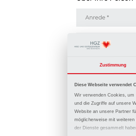
Vorname
*
Zustimmung
Nachname
*
Diese Webseite verwendet 
E-Mail Adresse
*
Wir verwenden Cookies, um I
und die Zugriffe auf unsere 
Website an unsere Partner fü
Ihre Nachricht an
möglicherweise mit weiteren
der Dienste gesammelt habe