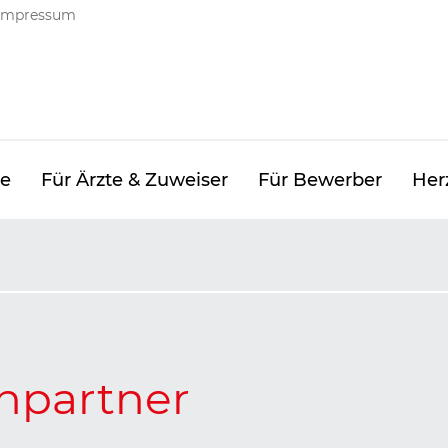
ng
Impressum
ge
Für Ärzte & Zuweiser
Für Bewerber
Her
hpartner