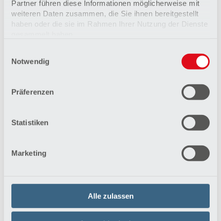
Partner führen diese Informationen möglicherweise mit
weiteren Daten zusammen, die Sie ihnen bereitgestellt
haben oder die sie im Rahmen Ihrer Nutzung der Dienste
gesammelt haben.
Einwilligungsauswahl
Datenschutzerklärung
Notwendig
Impressum
Ich habe die
Datenschutzrichtlinien
gelesen und
akzeptiere sie.
*
Präferenzen
Statistiken
Marketing
Angezeigter Text
*
Alle zulassen
Die mit * gekennzeichneten Felder sind Pflichtfelder.