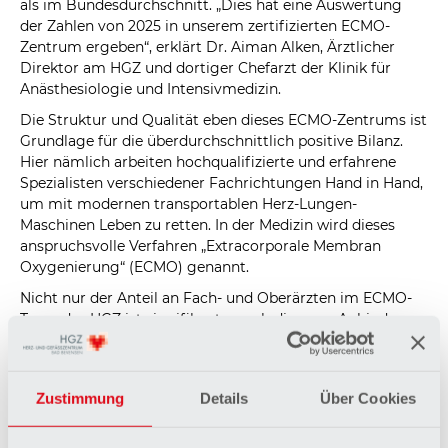
als im Bundesdurchschnitt. „Dies hat eine Auswertung
der Zahlen von 2025 in unserem zertifizierten ECMO-
Zentrum ergeben“, erklärt Dr. Aiman Alken, Ärztlicher
Direktor am HGZ und dortiger Chefarzt der Klinik für
Anästhesiologie und Intensivmedizin.
Die Struktur und Qualität eben dieses ECMO-Zentrums ist
Grundlage für die überdurchschnittlich positive Bilanz.
Hier nämlich arbeiten hochqualifizierte und erfahrene
Spezialisten verschiedener Fachrichtungen Hand in Hand,
um mit modernen transportablen Herz-Lungen-
Maschinen Leben zu retten. In der Medizin wird dieses
anspruchsvolle Verfahren „Extracorporale Membran
Oxygenierung“ (ECMO) genannt.
Nicht nur der Anteil an Fach- und Oberärzten im ECMO-
Team des HGZ ist signifikant – auch die enge Anbindung
an den Rettungsdienst garantiert eine schnelle und
effektive Versorgung der Patienten, für deren Überleben
jede Minute zählt. Und nicht zuletzt sei auch die hohe
Zustimmung
Details
Über Cookies
Qualität der Pflege entscheidend für die erfolgreiche
Behandlung der Betroffenen, betont Dr. Alken. Umso
mehr freut er sich, dass der langjährige pflegerische