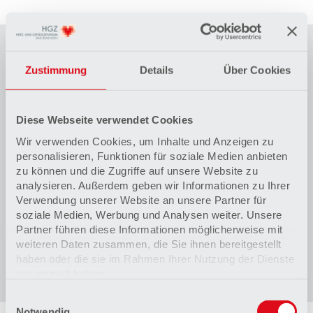
Anerkennung/Ernennung
Zustimmung
Details
Über Cookies
1985 Anerkennung als Arzt für Anästhesiologie durch
die Ärztekammer Niedersachsen
1993 Promotion, Prädikat: sehr gut, Medizinische
Diese Webseite verwendet Cookies
Hochschule Hannover
Wir verwenden Cookies, um Inhalte und Anzeigen zu
1997 Anerkennung der Fachkunde
personalisieren, Funktionen für soziale Medien anbieten
Laboruntersuchungen in Verbindung mit der
zu können und die Zugriffe auf unsere Website zu
Gebietsbezeichnung Anästhesiologie
analysieren. Außerdem geben wir Informationen zu Ihrer
Anerkennung der Zusatzbezeichnung
Verwendung unserer Website an unsere Partner für
Bluttransfusionswesen
soziale Medien, Werbung und Analysen weiter. Unsere
Anerkennung der zusätzlichen Weiterbildung in dem
Partner führen diese Informationen möglicherweise mit
Gebiet Anästhesiologie in der speziellen
weiteren Daten zusammen, die Sie ihnen bereitgestellt
anästhesiologischen Intensivmedizin
haben oder die sie im Rahmen Ihrer Nutzung der Dienste
Erlangung der Zusatzbezeichnung „Rettungsmedizin“
gesammelt haben.
Einwilligungsauswahl
Datenschutzerklärung
Notwendig